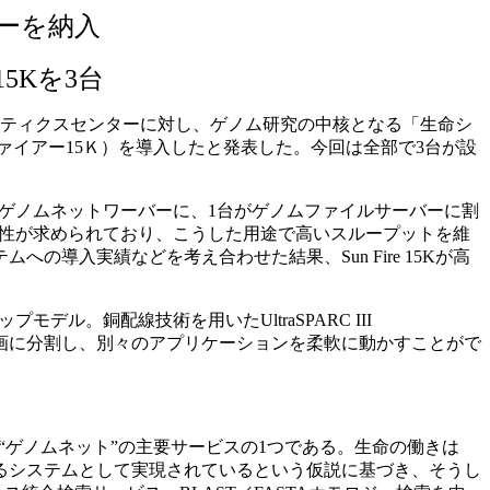
ーを納入
5Kを3台
フォマティクスセンターに対し、ゲノム研究の中核となる「生命シ
ンファイアー15Ｋ）を導入したと発表した。今回は全部で3台が設
2台がゲノムネットワーバーに、1台がゲノムファイルサーバーに割
信頼性が求められており、こうした用途で高いスループットを維
導入実績などを考え合わせた結果、Sun Fire 15Kが高
デル。銅配線技術を用いたUltraSPARC III
18区画に分割し、別々のアプリケーションを柔軟に動かすことがで
ゲノムネット”の主要サービスの1つである。生命の働きは
るシステムとして実現されているという仮説に基づき、そうし