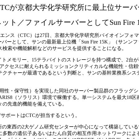
CTCが京都大学化学研究所に最上位サーバ
ット／ファイルサーバーとしてSun Fire 1
ノサイエンス（CTC）は27日、京都大学化学研究所バイオイン
ーとして、サンの最新最上位機「Sun Fire 15K」（サン
ス検索や機能解析などのサービスを提供することになる。
44ギガバイトメモリー、15テラバイトのストレージを持つ構成で、
5日のアクセスに耐えられるミッションクリティカルな機能性・
チャーが最適であるという判断と、サンの基幹業務系システムへの
・可用性・保守性）を実現した同社のサーバー製品群のフラッグシップモ
SOLARIS8（ソラリス）環境で稼働する。単一システムを最大
々の先進的機能を備えている。
守サポートはCTCが担当するという。
の東西の2大ゲノム研究センターが中心になって構築している“
に多数の遺伝子あるいはたん白質の相互作用ネットワークによ