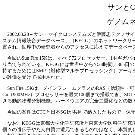
サンと
ゲノムネ
2002.03.28－サン・マイクロシステムズと伊藤忠テク
ステム情報統合データベース」（KEGG）のネットワークサーバ
置され、世界中の研究者からのアクセスに応えてデータベー
今回のSun Fire 15Kは、すべて72プロセッサー、1
り当てられている。KEGGには世界中からの24時間／36
持するためにはSMP（対称型マルチプロセッシング）アーキテク
い評価を受けて採用された。
Sun Fire 15Kは、メインフレームクラスのRAS（信頼性
Cu（900MHz）プロセッサーを最大106個まで搭載でき、
きる動的物理分割機能、ハードウエアの完全二重化などの数
今回の案件はCTCと日本SGIが共同で納入したもので、保
なお、KEGGは京都大学化学研究所と東京大学医科学研究所
個々の遺伝子やたん白質に還元できるものではなく、本質的