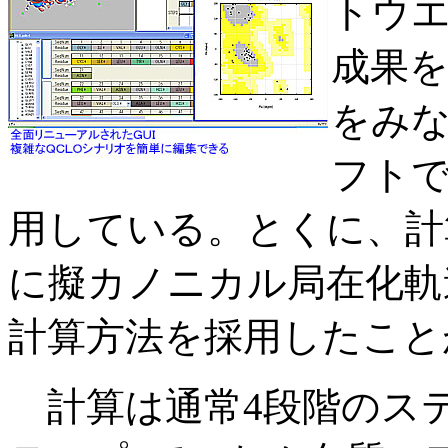
トウエ
成果
をみ
フトで
用している。とくに、計
に擬カノニカル局在化軌
計算方法を採用したこと
計算は通常4段階のス