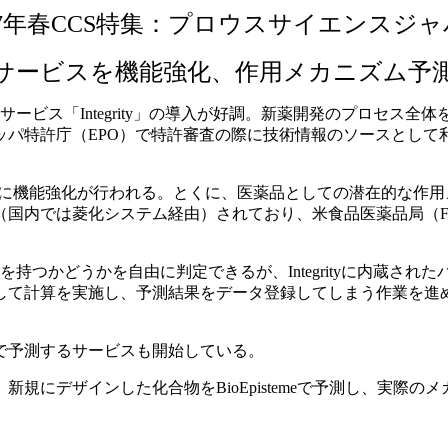
07年春CCS特集：プロウスサイエンスジ
サービスを機能強化、作用メカニズム予
情報サービス「Integrity」の導入が好調。新薬開発のプロセ
ッパ特許庁（EPO）で特許審査の際に技術情報のソースとして
的に機能強化が行われる。とくに、医薬品としての潜在的な作用メカ
（国内では菱化システム経由）されており、米食品医薬品局（F
持つかどうかを自由に判定できるが、Integrityに内蔵され
して計算を実施し、予測結果をデータ登録してしまう作業を進
で予測するサービスも開始している。
にデザインした化合物をBioEpistemeで予測し、実際