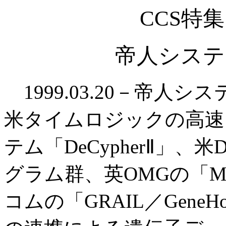
CCS特
帝人システ
1999.03.20－帝人
米タイムロジックの高速
テム「DeCypherⅡ」
グラム群、英OMGの「Mac
コムの「GRAIL／Gene