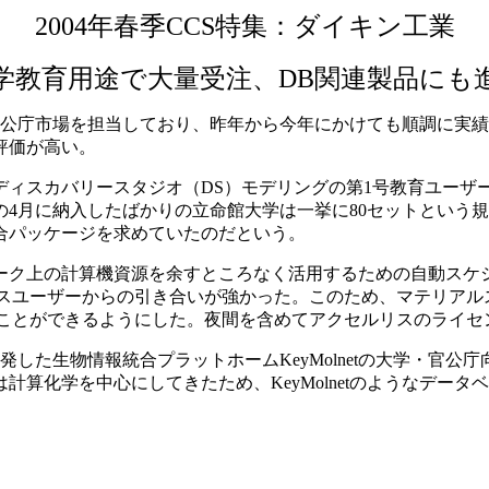
2004年春季CCS特集：ダイキン工業
学教育用途で大量受注、DB関連製品にも
学・官公庁市場を担当しており、昨年から今年にかけても順調に
評価が高い。
ィスカバリースタジオ（DS）モデリングの第1号教育ユーザー
4月に納入したばかりの立命館大学は一挙に80セットという規
合パッケージを求めていたのだという。
ク上の計算機資源を余すところなく活用するための自動スケ
ルリスユーザーからの引き合いが強かった。このため、マテリア
かせることができるようにした。夜間を含めてアクセルリスのライ
した生物情報統合プラットホームKeyMolnetの大学・官公
算化学を中心にしてきたため、KeyMolnetのようなデー