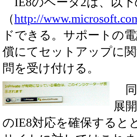
IE8のベータ2は、以
（
http://www.microsoft.com
ドできる。サポートの電話番号
償にてセットアップに関
問を受け付ける。
同
展
のIE8対応を確保する