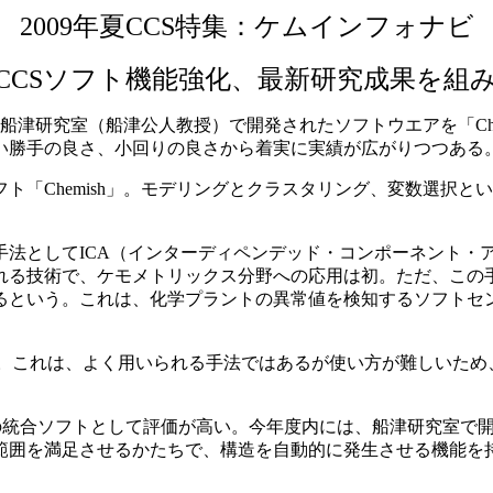
2009年夏CCS特集：ケムインフォナビ
CCSソフト機能強化、最新研究成果を組
科の船津研究室（船津公人教授）で開発されたソフトウエアを「Ch
い勝手の良さ、小回りの良さから着実に実績が広がりつつある
「Chemish」。モデリングとクラスタリング、変数選択と
法としてICA（インターディペンデッド・コンポーネント・
れる技術で、ケモメトリックス分野への応用は初。ただ、この
という。これは、化学プラントの異常値を検知するソフトセンサ
これは、よく用いられる手法ではあるが使い方が難しいため、C
めの統合ソフトとして評価が高い。今年度内には、船津研究室で
囲を満足させるかたちで、構造を自動的に発生させる機能を持