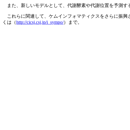
また、新しいモデルとして、代謝酵素や代謝位置を予測す
これらに関連して、ケムインフォマティクスをさらに振興さ
くは（
http://cicsj.csj.jp/i_sympo/
）まで。