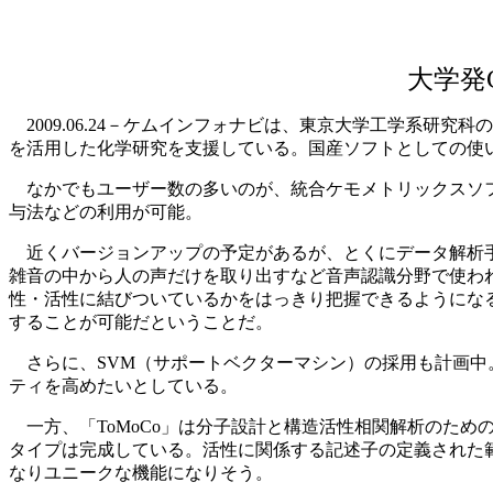
大学発
2009.06.24－ケムインフォナビは、東京大学工学系研究
を活用した化学研究を支援している。国産ソフトとしての使
なかでもユーザー数の多いのが、統合ケモメトリックスソフト
与法などの利用が可能。
近くバージョンアップの予定があるが、とくにデータ解析手
雑音の中から人の声だけを取り出すなど音声認識分野で使わ
性・活性に結びついているかをはっきり把握できるようになる
することが可能だということだ。
さらに、SVM（サポートベクターマシン）の採用も計画中。
ティを高めたいとしている。
一方、「ToMoCo」は分子設計と構造活性相関解析のた
タイプは完成している。活性に関係する記述子の定義された範
なりユニークな機能になりそう。