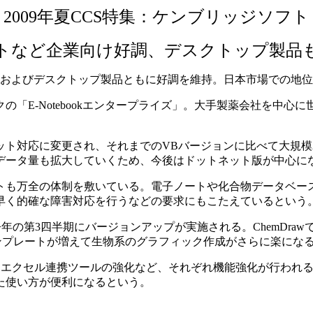
2009年夏CCS特集：ケンブリッジソフト
トなど企業向け好調、デスクトップ製品
ズ製品およびデスクトップ製品ともに好調を維持。日本市場での
E-Notebookエンタープライズ」。大手製薬会社を中心に世
ット対応に変更され、それまでのVBバージョンに比べて大規
データ量も拡大していくため、今後はドットネット版が中心に
も万全の体制を敷いている。電子ノートや化合物データベー
早く的確な障害対応を行うなどの要求にもこたえているという
年の第3四半期にバージョンアップが実施される。ChemDraw
テンプレートが増えて生物系のグラフィック作成がさらに楽にな
erはエクセル連携ツールの強化など、それぞれ機能強化が行われる。
た使い方が便利になるという。