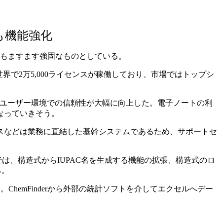
も機能強化
地位もますます強固なものとしている。
界で2万5,000ライセンスが稼働しており、市場ではトップシ
模ユーザー環境での信頼性が大幅に向上した。電子ノートの利
なっていきそう。
スなどは業務に直結した基幹システムであるため、サポートセ
。
では、構造式からIUPAC名を生成する機能の拡張、構造式のロ
る。
ChemFinderから外部の統計ソフトを介してエクセルへデー