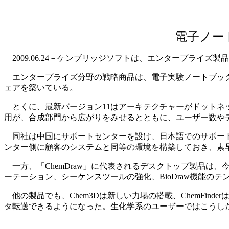
電子ノー
2009.06.24－ケンブリッジソフトは、エンタープライ
エンタープライズ分野の戦略商品は、電子実験ノートブックの「
ェアを築いている。
とくに、最新バージョン11はアーキテクチャーがドットネ
用が、合成部門から広がりをみせるとともに、ユーザー数や
同社は中国にサポートセンターを設け、日本語でのサポート
ンター側に顧客のシステムと同等の環境を構築しておき、素
一方、「ChemDraw」に代表されるデスクトップ製品は、今
ーテーション、シーケンスツールの強化、BioDraw機能の
他の製品でも、Chem3Dは新しい力場の搭載、ChemFind
タ転送できるようになった。生化学系のユーザーではこうし