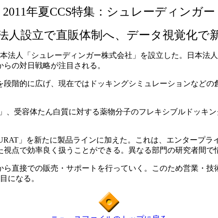
2011年夏CCS特集：シュレーディンガー
法人設立で直販体制へ、データ視覚化で
出資の日本法人「シュレーディンガー株式会社」を設立した。日本
からの対日戦略が注目される。
段階的に広げ、現在ではドッキングシミュレーションなどの
」、受容体たん白質に対する薬物分子のフレキシブルドッキング
URAT」を新たに製品ラインに加えた。これは、エンタープ
た視点で効率良く扱うことができる。異なる部門の研究者間で
から直接での販売・サポートを行っていく。このため営業・技術
番目になる。