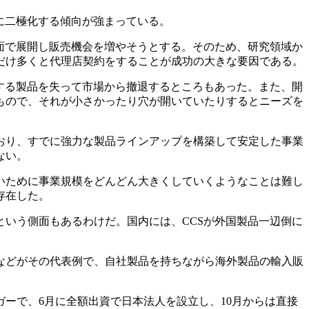
に二極化する傾向が強まっている。
面で展開し販売機会を増やそうとする。そのため、研究領域か
だけ多くと代理店契約をすることが成功の大きな要因である。
する製品を失って市場から撤退するところもあった。また、開
もので、それが小さかったり穴が開いていたりするとニーズを
おり、すでに強力な製品ラインアップを構築して安定した事業
ない。
いために事業規模をどんどん大きくしていくようなことは難し
存在した。
いう側面もあるわけだ。国内には、CCSが外国製品一辺倒に
などがその代表例で、自社製品を持ちながら海外製品の輸入販
ーで、6月に全額出資で日本法人を設立し、10月からは直接