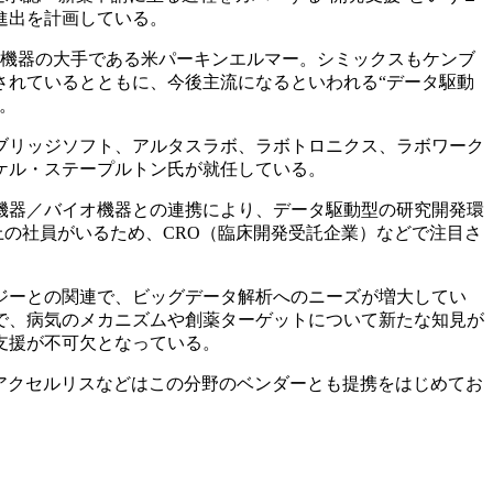
進出を計画している。
機器の大手である米パーキンエルマー。シミックスもケンブ
されているとともに、今後主流になるといわれる“データ駆動
。
ブリッジソフト、アルタスラボ、ラボトロニクス、ラボワーク
ケル・ステープルトン氏が就任している。
機器／バイオ機器との連携により、データ駆動型の研究開発環
以上の社員がいるため、CRO（臨床開発受託企業）などで注目さ
ジーとの関連で、ビッグデータ解析へのニーズが増大してい
で、病気のメカニズムや創薬ターゲットについて新たな知見が
支援が不可欠となっている。
アクセルリスなどはこの分野のベンダーとも提携をはじめてお