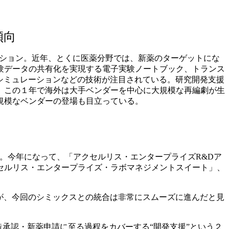
傾向
リューション。近年、とくに医薬分野では、新薬のターゲットにな
験データの共有化を実現する電子実験ノートブック、トランス
シミュレーションなどの技術が注目されている。研究開発支援
。この１年で海外は大手ベンダーを中心に大規模な再編劇が生
規模なベンダーの登場も目立っている。
。今年になって、「アクセルリス・エンタープライズR&Dア
セルリス・エンタープライズ・ラボマネジメントスイート」、
が、今回のシミックスとの統合は非常にスムーズに進んだと見
承認・新薬申請に至る過程をカバーする“開発支援”という２