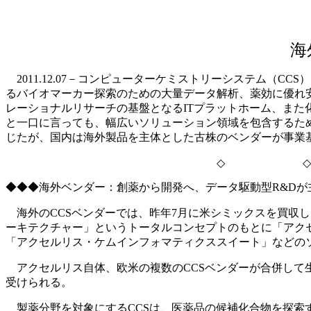
海
2011.12.07－コンピューターケミストリーシステム（
るバイオマーカー探索のための大量データ解析、薬効に優れ
レーショナルリサーチの基盤となるITプラットホーム、ま
と一口に言っても、幅広いソリューション領域を包含するた
じたが、国内は海外製品を主体とした古株のベンダーが事業
◇ ◇
◆◆◆海外ベンダー：創薬から開発へ、データ駆動型R&Dが
海外のCCSベンダーでは、昨年7月に米シミックスを買収
ーキテクチャー」というトータルコンセプトのもとに「アク
「アクセルリス・ケムインフォマティクススイート」などの
アクセルリス自体、欧米の複数のCCSベンダーが合併して
受けられる。
製薬分野を対象にするCCSは、医薬品の候補化合物を探索す