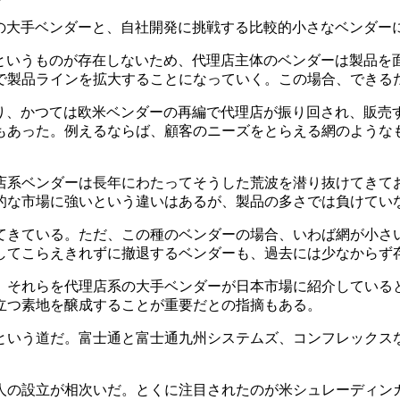
の大手ベンダーと、自社開発に挑戦する比較的小さなベンダー
というものが存在しないため、代理店主体のベンダーは製品を
で製品ラインを拡大することになっていく。この場合、できる
なり、かつては欧米ベンダーの再編で代理店が振り回され、販売
もあった。例えるならば、顧客のニーズをとらえる網のような
店系ベンダーは長年にわたってそうした荒波を潜り抜けてきて
的な市場に強いという違いはあるが、製品の多さでは負けてい
きている。ただ、この種のベンダーの場合、いわば網が小さ
してこらえきれずに撤退するベンダーも、過去には少なからず
それらを代理店系の大手ベンダーが日本市場に紹介していると
立つ素地を醸成することが重要だとの指摘もある。
いう道だ。富士通と富士通九州システムズ、コンフレックス
の設立が相次いだ。とくに注目されたのが米シュレーディンガ