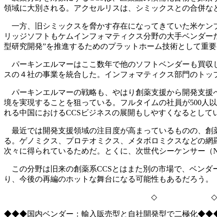
領域に大別される。アクセルリスは、シミックスとの合併な
一方、旧シミックスを脅かす存在になってきていた米ケンブ
リッジソフトもケムインフォマティクス分野の大手ベンダー
型研究開発”を推進するためのプラットホーム技術として重
パーキンエルマーはここ数年で他のソフトベンダーも買収し
スの４社の事業を統合した。インフォマティクス部門のトップ
パーキンエルマーの戦略も、やはり創薬支援から開発支援へ
境を実現することを狙っている。フルタイムの社員が500人以
れる中国におけるCCSビジネスの展開もしやすくなるとして
最近では開発支援領域の注目度が高まっているものの、創薬
る。ゲノミクス、プロテオミクス、メタボロミクスなどの網
次々に得られているためだ。とくに、次世代シーケンサー（N
この分野は旧来の創薬系CCSとはまた別の市場で、ベンダ
り、今後の再編のホットな舞台になる可能性もあるだろう。
◇ ◇
◆◆◆国内ベンダー：輸入販売型と自社開発型で二極化◆◆