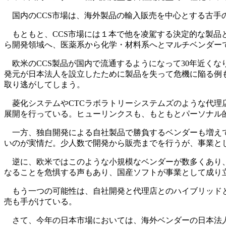
国内のCCS市場は、海外製品の輸入販売を中心とする古手
もともと、CCS市場には１本で他を凌駕する決定的な製品
ら開発領域へ、医薬系から化学・材料系へとマルチベンダー
欧米のCCS製品が国内で流通するようになって30年近く
発元が日本法人を設立したために製品を失って危機に陥る例
取り逃がしてしまう。
菱化システムやCTCラボラトリーシステムズのような代理
展開を行っている。ヒューリンクスも、もともとパーソナル
一方、独自開発による自社製品で勝負するベンダーも増えて
いのが実情だ。少人数で開発から販売までを行うが、事業と
逆に、欧米ではこのような小規模なベンダーが数多くあり、
なることを危惧する声もあり、国産ソフトが事業として成り
もう一つの可能性は、自社開発と代理店とのハイブリッドと
売も手がけている。
さて、今年の日本市場においては、海外ベンダーの日本法人