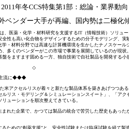
2011年冬CCS特集第1部：総論・業界動向
外ベンダー大手が再編、国内勢は二極化
CCS）は、医薬・化学・材料研究を支援するIT（情報技術）ソ
安全性も高い化合物をデザインするための分子モデリング、実
た化学・材料分野では高速な計算機環境を生かしたナノスケール
め、多くのベンダーがこの市場で事業を展開しているのが現状
基盤をますます固める一方、独自技術で自社製品を開発する小
 ◇
主流に◆◆◆
した米アクセルリスが着々と新たな製品体系を築きあげつつある
セルリス・モデリング＆シミュレーションスイート」、「アク
ソリューションを順次整えてきている。
生まれた企業で、かつては製品の統合で苦労した歴史もあった
るための“創薬支援”と、安全性試験または臨床試験を経て製造