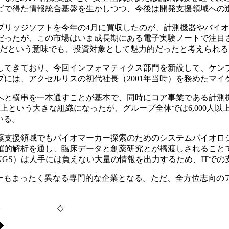
どで得た情報統合基盤を生かしつつ、今後は開発支援領域への
リッジソフトを今年の4月に買収したのが、計測機器やバイオ
だったが、この市場はいま成長期にある電子実験ノートで注目
要だという意味でも、投資対象として魅力的だったと考えられる
てきており、今回インフォマティクス部門を新設して、ケン
には、アクセルリスの初代社長（2001年当時）を務めたマイ
と横串を一本通すことが基本で、同時にコア事業である計測
上という大きな組織になったが、グループ全体では6,000人
いる。
支援領域でもバイオマーカー探索のためのシステムバイオロ
羅的解析を通し、臨床データと創薬研究とが橋渡しされること
GS）は人手には負えない大量の情報を出力するため、ITでの
ーもまったく異なる専門的な企業となる。ただ、全方位志向の
 ◇
◆