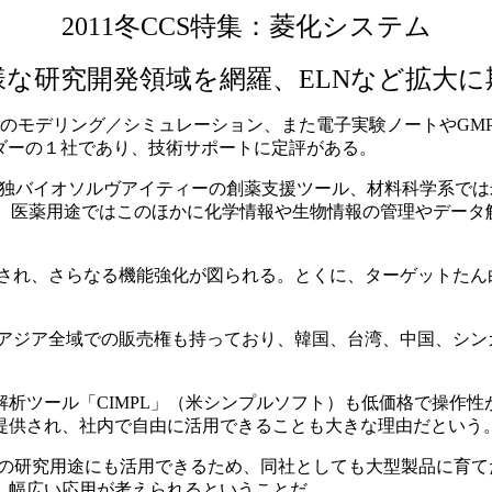
2011冬CCS特集：菱化システム
様な研究開発領域を網羅、ELNなど拡大に
学分野のモデリング／シミュレーション、また電子実験ノートやG
ダーの１社であり、技術サポートに定評がある。
独バイオソルヴアイティーの創薬支援ツール、材料科学系では米
な製品。医薬用途ではこのほかに化学情報や生物情報の管理やデ
され、さらなる機能強化が図られる。とくに、ターゲットたん白
アジア全域での販売権も持っており、韓国、台湾、中国、シン
ツール「CIMPL」（米シンプルソフト）も低価格で操作性
提供され、社内で自由に活用できることも大きな理由だという
研究用途にも活用できるため、同社としても大型製品に育てたい
、幅広い応用が考えられるということだ。