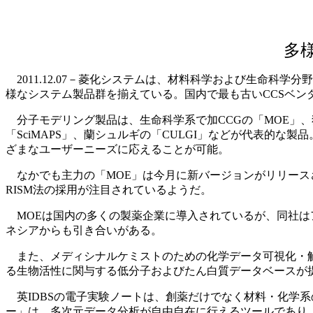
多
2011.12.07－菱化システムは、材料科学および生命科
様なシステム製品群を揃えている。国内で最も古いCCSベン
分子モデリング製品は、生命科学系で加CCGの「MOE」、
「SciMAPS」、蘭シュルギの「CULGI」などが代表的
ざまなユーザーニーズに応えることが可能。
なかでも主力の「MOE」は今月に新バージョンがリリース
RISM法の採用が注目されているようだ。
MOEは国内の多くの製薬企業に導入されているが、同社は
ネシアからも引き合いがある。
また、メディシナルケミストのための化学データ可視化・解析
る生物活性に関与する低分子およびたん白質データベースが
英IDBSの電子実験ノートは、創薬だけでなく材料・化学系の
ー」は、多次元データ分析が自由自在に行えるツールであり