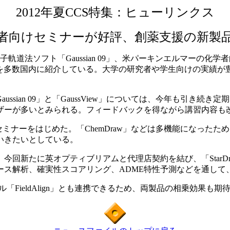
2012年夏CCS特集：ヒューリンクス
者向けセミナーが好評、創薬支援の新製
子軌道法ソフト「Gaussian 09」、米パーキンエルマーの化学者
ジを多数国内に紹介している。大学の研究者や学生向けの実績が
ian 09」と「GaussView」については、今年も引き続き定
ザーが多いとみられる。フィードバックを得ながら講習内容も
入門セミナーをはじめた。「ChemDraw」などは多機能になっ
いきたいとしている。
回新たに英オプティブリアムと代理店契約を結び、「StarD
ース解析、確実性スコアリング、ADME特性予測などを通して
「FieldAlign」とも連携できるため、両製品の相乗効果も