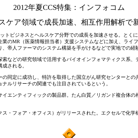
2012年夏CCS特集：インフォコム
スケア領域で成長加速、相互作用解析で
けるネットビジネスとヘルスケア分野での成長を加速させる。と
業のMR（医薬情報担当者）支援システムなどに加え、ライフ
あり、帝人ファーマのシステム構築を手がけるなどで実地での経
索などの研究領域で活用するバイオインフォマティクス系、
構成される。
の同定に成功し、特許を取得した国立がん研究センターとの
ョナルリサーチの関連でも注目されているという。
イエンティフィックの製品群。たん白質／リガンド複合体の
クス・フォア・オフィス）がリリースされた。エクセルで化学