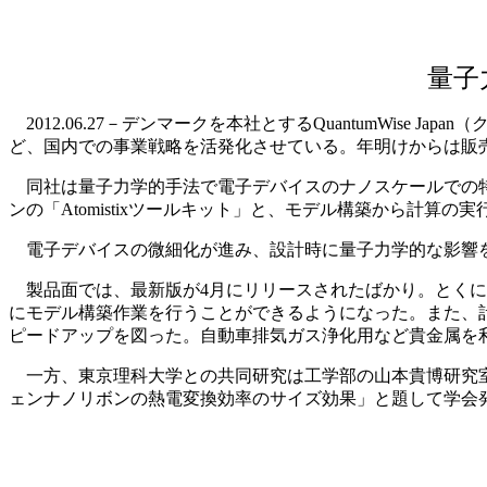
量子
2012.06.27－デンマークを本社とするQuantumWis
ど、国内での事業戦略を活発化させている。年明けからは販
同社は量子力学的手法で電子デバイスのナノスケールでの特
ンの「Atomistixツールキット」と、モデル構築から計算の実
電子デバイスの微細化が進み、設計時に量子力学的な影響を
製品面では、最新版が4月にリリースされたばかり。とくに
にモデル構築作業を行うことができるようになった。また、
ピードアップを図った。自動車排気ガス浄化用など貴金属を
一方、東京理科大学との共同研究は工学部の山本貴博研究室
ェンナノリボンの熱電変換効率のサイズ効果」と題して学会