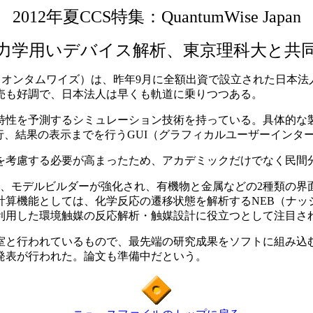
2012年夏CCS特集：QuantumWise Japan
力学用いデバイス解析、東京理科大と共
e Japan（クオンタムワイズ）は、昨年9月に全額出資で設立さ
売も好調で、日本法人は早くも軌道に乗りつつある。
性を予測するシミュレーション技術を持っている。具体的な
行、結果の表示までを行うGUI（グラフィカルユーザーインターフェース
考慮する必要が高まったため、アカデミックだけでなく民間
、モデルビルダーが強化され、有機物と金属などの2種類の界
計算機能としては、化学反応の遷移状態を解析するNEB（ナッ
利用した環境触媒の反応解析・触媒設計に役立つとして注目さ
と行われているもので、最先端の研究成果をソフトに組み込む
発表が行われた。論文も準備中だという。