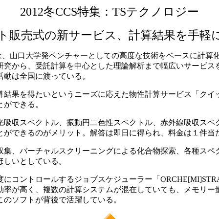
2012冬CCS特集：TSテクノロジー
ト販売式の新サービス、計算結果を手軽
は、山口大学発ベンチャーとしての高度な技術をベースに計算
研究から、受託計算を中心とした理論解析まで幅広いサービス
活動は全国に渡っている。
結果を得たいというニーズに応えた物性計算サービス「クイ
とができる。
吸収スペクトル、振動円二色性スペクトル、赤外線吸収スペ
とができるのがメリット。解答は即日に得られ、料金は１件当
集、バーチャルスクリーニングによる化合物探索、各種スペ
ほしいとしている。
コントロールするジョブスケジューラー「ORCHE[MI]ST
効率が高く、複数の計算システムが混在していても、メモリー
このソフトが背後で活躍している。