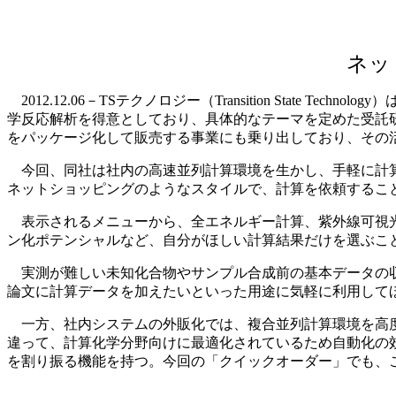
ネッ
2012.12.06－TSテクノロジー（
Transition State Technology
）
学反応解析を得意としており、具体的なテーマを定めた受託
をパッケージ化して販売する事業にも乗り出しており、その
今回、同社は社内の高速並列計算環境を生かし、手軽に計算
ネットショッピングのようなスタイルで、計算を依頼するこ
表示されるメニューから、全エネルギー計算、紫外線可視光
ン化ポテンシャルなど、自分がほしい計算結果だけを選ぶこ
実測が難しい未知化合物やサンプル合成前の基本データの収
論文に計算データを加えたいといった用途に気軽に利用して
一方、社内システムの外販化では、複合並列計算環境を高度に
違って、計算化学分野向けに最適化されているため自動化の
を割り振る機能を持つ。今回の「クイックオーダー」でも、