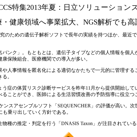
CCS特集2013年夏：日立ソリューション
療・健康領域へ事業拡大、NGS解析でも高
ンス研究のための遺伝子解析ソフトで長年の実績を持つほか、最
バンク」。もともとは、遺伝子タイプなどの個人情報を個人
健康保険組合、医療機関での導入が多い。
や人事情報を匿名化による適切なかたちで一元的に管理する
きる。
う症の体質リスク診断サービスを昨年11月から提供開始して
べることができ、医師による生活習慣改善の予防指導に役立つ
ンスアセンブルソフト「SEQUENCHER」の評価が高い。次
にも乗り出していく方針である。
の推定・判定を行う「DNASIS Taxon」が注目されてい