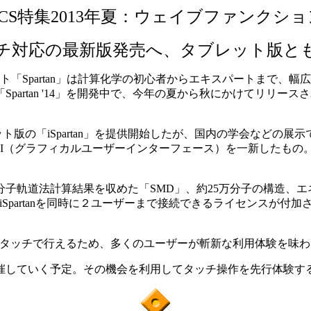
CCS特集2013年夏：ウェイブファンクショ
チ対応の最新版発売へ、タブレット版と
ソフト「Spartan」は計算化学の初心者からエキスパートまで
rtan '14」を開発中で、今年の夏から秋にかけてリリースされ
ト版の「iSpartan」を提供開始したが、国内の学会などの展示で
UI（グラフィカルユーザーインターフェース）を一新したもの
子軌道法計算結果を収めた「SMD」、約25万分子の構造、エ
iSpartanを同時に２ユーザーまで接続できるライセンスが
の操作をタッチで行えるため、多くのユーザーが斬新な利用体験を味
していく予定。その機会を利用してタッチ操作を先行体験す