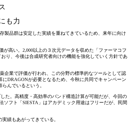
ス
にも力
。既存製品群は安定した実績を重ねてきているため、来年に向け
価が高い。2,000以上の３次元データを収めた「ファーマコフ
揃っており、今後は合成研究者向けの機能を強化していく方針であ
製薬企業で評価が行われ、この分野の標準的なツールとして認
算にDRAGONが必要となるため、今秋に共同でキャンペーン
膨らんでいるという。
プした。高精度・高効率のバンド構造計算が可能だが、今回の
ソフト「SIESTA」はアカデミック用途はフリーだが、民間
の実績もあがってきている。