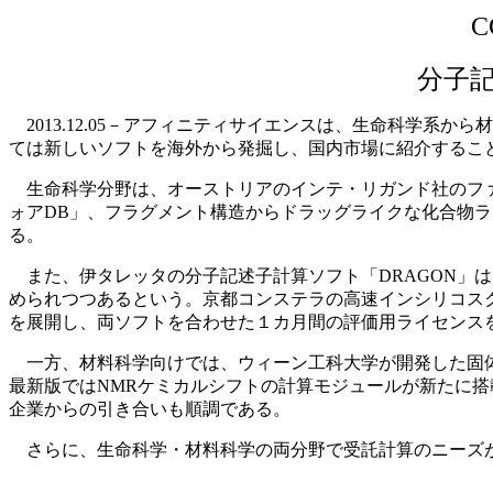
分子
2013.12.05－アフィニティサイエンスは、生命科学系
ては新しいソフトを海外から発掘し、国内市場に紹介するこ
生命科学分野は、オーストリアのインテ・リガンド社のファーマコ
ォアDB」、フラグメント構造からドラッグライクな化合物ライブ
る。
また、伊タレッタの分子記述子計算ソフト「DRAGON」
められつつあるという。京都コンステラの高速インシリコスクリ
を展開し、両ソフトを合わせた１カ月間の評価用ライセンス
一方、材料科学向けでは、ウィーン工科大学が開発した固体
最新版ではNMRケミカルシフトの計算モジュールが新たに搭
企業からの引き合いも順調である。
さらに、生命科学・材料科学の両分野で受託計算のニーズが