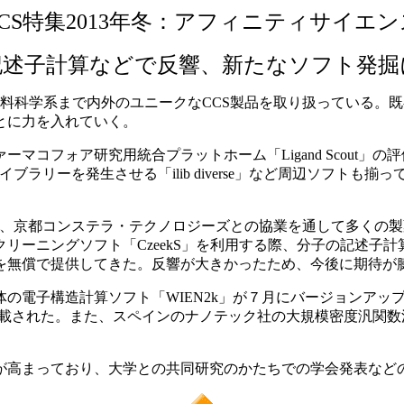
CCS特集2013年冬：アフィニティサイエン
記述子計算などで反響、新たなソフト発掘
から材料科学系まで内外のユニークなCCS製品を取り扱っている
とに力を入れていく。
フォア研究用統合プラットホーム「Ligand Scout」の評
ラリーを発生させる「ilib diverse」など周辺ソフトも
は、京都コンステラ・テクノロジーズとの協業を通して多くの
ーニングソフト「CzeekS」を利用する際、分子の記述子計
を無償で提供してきた。反響が大きかったため、今後に期待が
の電子構造計算ソフト「WIEN2k」が７月にバージョンアッ
載された。また、スペインのナノテック社の大規模密度汎関数法
高まっており、大学との共同研究のかたちでの学会発表など