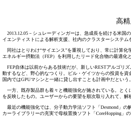
高精
2013.12.05－シュレーディンガーは、急成長を続ける
イエンティストによる解析支援、社内のクラスターシステム
同社はとりわけ“サイエンス”を重視しており、常に計算化
エネルギー摂動法（FEP）を利用したリード化合物の最適化
FEP自体は以前からある技術だが、新しいRESTアルゴリズ
動するなど、野心的なつくり。ビル・ゲイツからの投資を資
国内ではGPUマシンと一緒に貸し出すことも計画中だという
一方、既存製品群も着々と機能強化が施されている。とくに
を反映したもの。ユーザーからの要望を順次取り入れて、解
最近の機能強化では、分子動力学法ソフト「Desmond」の
カーライブラリーの充実で母核置換ソフト「CoreHopping