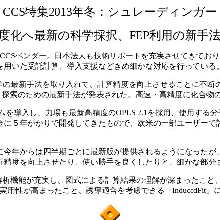
CCS特集2013年冬：シュレーディンガー
度化へ最新の科学採択、FEP利用の新手
米国のCCSベンダー。日本法人も技術サポートを充実させてきて
を用いた受託計算、導入支援などきめ細かな対応を行っている
学の最新手法を取り入れて、計算精度を向上させることに不断
と探索のための最新手法が発表された。高速・高精度に化合物
ムを導入し、力場も最新高精度のOPLS 2.1を採用、使用する
金に５年がかりで開発してきたもので、欧米の一部ユーザーで評
。
今年からは四半期ごとに最新版が提供されるようになったが
析精度を向上させたり、使い勝手を良くしたりと、細かな部分
解析機能が充実し、図式による計算結果の理解が深まったこと、
」の実用性が高まったこと、誘導適合を考慮できる「InducedF