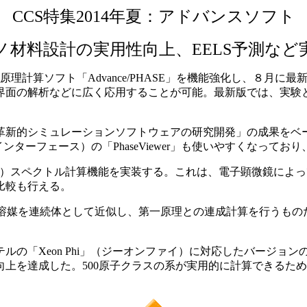
CCS特集2014年夏：アドバンスソフト
ノ材料設計の実用性向上、EELS予測など
一原理計算ソフト「Advance/PHASE」を機能強化し、８月
界面の解析などに広く応用することが可能。最新版では、実験
新的シミュレーションソフトウェアの研究開発」の成果をベ
ターフェース）の「PhaseViewer」も使いやすくなって
S）スペクトル計算機能を実装する。これは、電子顕微鏡によ
比較も行える。
。溶媒を連続体として近似し、第一原理との連成計算を行うものだが
の「Xeon Phi」（ジーオンファイ）に対応したバージョン
向上を達成した。500原子クラスの系が実用的に計算できるた