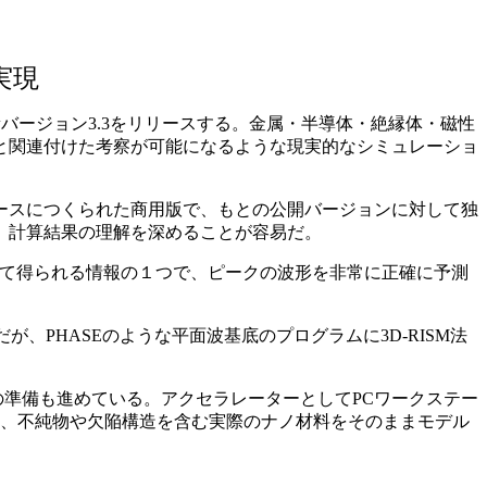
実現
に最新バージョン3.3をリリースする。金属・半導体・絶縁体・磁性
と関連付けた考察が可能になるような現実的なシミュレーショ
ースにつくられた商用版で、もとの公開バージョンに対して独
おり、計算結果の理解を深めることが容易だ。
って得られる情報の１つで、ピークの波形を非常に正確に予測
、PHASEのような平面波基底のプログラムに3D-RISM法
の準備も進めている。アクセラレーターとしてPCワークステー
め、不純物や欠陥構造を含む実際のナノ材料をそのままモデル