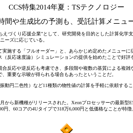
CCS特集2014年夏：TSテクノロジー
時間や生成比の予測も、受託計算メニュ
ャーの“ちえづくり応援企業”として、研究開発を目的とした計算
なニーズに応じている。
実施する「フルオーダー」と、あらかじめ定めたメニューに
ス（反応速度論）シミュレーションの提供を始めたことで好評
合反応や逆反応も考慮でき、多段階や複数の基質による複雑
で、重要な示唆が得られる場合もあったということだ。
振動円二色性）など11種類の物性値の計算を手軽に依頼する
月から新機種がリリースされた。Xeonプロセッサーの最新型E5
万9,000円、60コアの4Uタイプで318万6,000円と低価格な