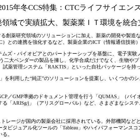
2015年冬CCS特集：CTCライフサイエン
発領域で実績拡大、製薬業ＩＴ環境を統合
は、得意とする創薬研究領域のソリューションに加え、新薬の開発や
C）との連携を強化するなど、製薬企業のICT（情報通信技術
テムズ・バイオビアとのパートナーシップを基盤に、電子実験
いう二大ベンダーの製品を擁し、化学合成だけでなく、生物や
」、試薬管理システム「RAKTIS」といった自社パッケージを
ght」を利用した“純正”のソリューションを提案し、いくつかの
GMP準拠のドキュメント管理を行う「QUMAS」（バイオビア）
る「ARISg/j」（アリスグローバル）など、さまざまなシ
ドストレージが国内の製薬会社に採用されている。外部機関など
ジュアル化ツールの「Tableau」やハイパフォーマンスコンピ
いる。