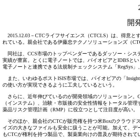
開
2015.12.03－CTCライフサイエンス（CTCLS）
れている。親会社である伊藤忠テクノソリューションズ（CT
同社は、CCS市場のトップベンダーであるダッソー・シス
実績が豊富。とくに電子ノートでは、バイオビアとIDBSと
電子ノートと連携できる法規制チェックシステム「RegSys
また、いわゆるポストISIS市場では、バイオビアの「Insi
の使い方が実現できるように工夫しているという。
さらに、近年伸びているのが開発領域のソリューション。GCP／
（インステム）、治験・市販後の安全性情報をトータル管理す
薬品リスク管理計画（RMP）に役立つとして注目度が高い。
そのほか、親会社のCTCが販売権を持つ米Boxのクラウ
イズの大きなファイルも安全に扱うことが可能。加えて、データビ
もCTCが権利を持つ製品で、製薬業向けの普及が期待されて