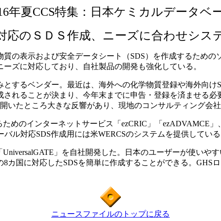
016年夏CCS特集：日本ケミカルデータベ
対応のＳＤＳ作成、ニーズに合わせシス
は、化学物質の表示および安全データシート（SDS）を作成するた
ニーズに対応しており、自社製品の開発も強化している。
とするベンダー。最近は、海外への化学物質登録や海外向けS
成されることが決まり、今年末までに申告・登録を済ませる必
を開いたところ大きな反響があり、現地のコンサルティング会
のインターネットサービス「ezCRIC」「ezADVAMCE」
バル対応SDS作成用には米WERCSのシステムを提供している
niversalGATE」を自社開発した。日本のユーザーが使い
8カ国に対応したSDSを簡単に作成することができる。GHS
ニュースファイルのトップに戻る