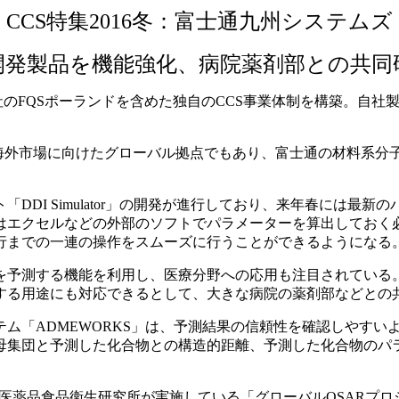
CCS特集2016冬：富士通九州システムズ
開発製品を機能強化、病院薬剤部との共同
外子会社のFQSポーランドを含めた独自のCCS事業体制を構築。
海外市場に向けたグローバル拠点でもあり、富士通の材料系分子モ
I Simulator」の開発が進行しており、来年春には最新
はエクセルなどの外部のソフトでパラメーターを算出しておく
行までの一連の操作をスムーズに行うことができるようになる
予測する機能を利用し、医療分野への応用も注目されている
する用途にも対応できるとして、大きな病院の薬剤部などとの
「ADMEWORKS」は、予測結果の信頼性を確認しやすいよ
た母集団と予測した化合物との構造的距離、予測した化合物のパ
立医薬品食品衛生研究所が実施している「グローバルQSARプ