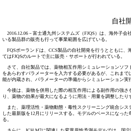
自社
2016.12.06－富士通九州システムズ（FJQS）は、海
いる製品群の販売も行って事業範囲を広げている。
FQSポーランドは、CCS製品の自社開発を行うとともに、
てはFJQSのルートで主に販売・サポートが行われている。
さて、自社製品では、薬物相互作用シミュレーションソフト「DD
をあらわすパラメーターを入力する必要があるが、これまで
能が内蔵され、パラメーターの準備からシミュレーション実
今後は、薬物を併用した際の相互作用による副作用の強さを
り、薬物の効果が最大になるように用法・用量を調整したり
また、薬理活性・薬物動態・毒性スクリーニング統合システム
した最新版を12月にリリースする。モデルのベースになっ
る。
さらに、ICH M7に関連した変異原性予測モデルでは、国