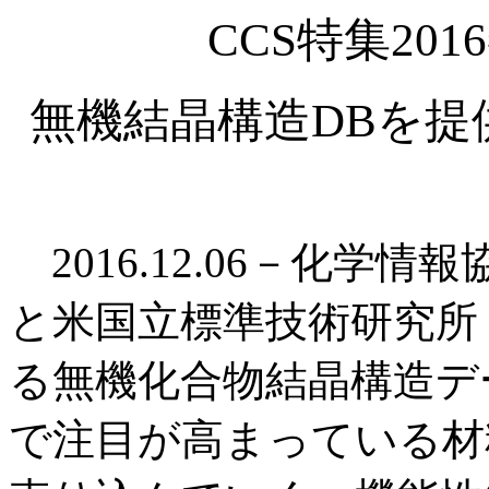
CCS特集20
無機結晶構造DBを提
2016.12.06－化学
と米国立標準技術研究所（
る無機化合物結晶構造デー
で注目が高まっている材