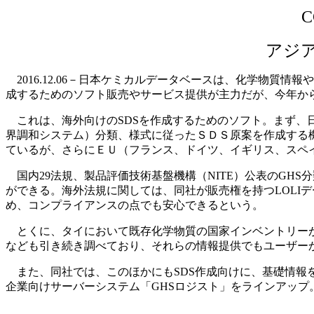
アジ
2016.12.06－日本ケミカルデータベースは、化学物質
成するためのソフト販売やサービス提供が主力だが、今年から発売
これは、海外向けのSDSを作成するためのソフト。まず、日
界調和システム）分類、様式に従ったＳＤＳ原案を作成する
ているが、さらにＥＵ（フランス、ドイツ、イギリス、スペ
国内29法規、製品評価技術基盤機構（NITE）公表のGH
ができる。海外法規に関しては、同社が販売権を持つLOLI
め、コンプライアンスの点でも安心できるという。
とくに、タイにおいて既存化学物質の国家インベントリーが
なども引き続き調べており、それらの情報提供でもユーザー
また、同社では、このほかにもSDS作成向けに、基礎情報を調べ
企業向けサーバーシステム「GHSロジスト」をラインアップ。