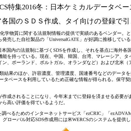
CCS特集2016冬：日本ケミカルデータベー
ア各国のＳＤＳ作成、タイ向けの登録で引
情報や化学物質に関する法規制情報の提供で実績のあるベンダー。
した自社製品の「UniversalGATE」が好調に推移してい
本国内の法規制に基づくSDSを作成し、それを基点に海外各
機能を持っている。現在、中国、韓国、台湾、マレーシア、タ
イン、ポーランド、ポルトガル、オランダなど）および北米（
S分類結果のほか、許容濃度、管理濃度、国連番号などのデータを
データベースを利用しているため正確な情報が得られる。保守
作成されることになり、今年末までに登録を済ませる必要が
から高い評価を得ているようだ。
るためのインターネットサービス「ezCRIC」「ezADVAM
グローバル対応SDS作成用には米WERCSのシステムを提供