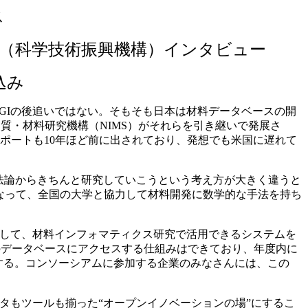
ス
（科学技術振興機構）インタビュー
込み
国MGIの後追いではない。そもそも日本は材料データベースの開
物質・材料研究機構（NIMS）がそれらを引き継いで発展さ
レポートも10年ほど前に出されており、発想でも米国に遅れて
方法論からきちんと研究していこうという考え方が大きく違うと
となって、全国の大学と協力して材料開発に数学的な手法を持ち
として、材料インフォマティクス研究で活用できるシステムを
のデータベースにアクセスする仕組みはできており、年度内に
する。コンソーシアムに参加する企業のみなさんには、この
ータもツールも揃った“オープンイノベーションの場”にするこ