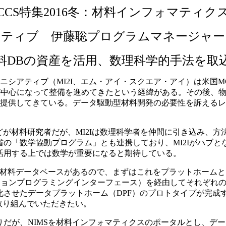
CCS特集2016冬：材料インフォマティク
アティブ 伊藤聡プログラムマネージャー
料DBの資産を活用、数理科学的手法を取
発イニシアティブ（MI2I、エム・アイ・スクエア・アイ）は米
）が中心になって整備を進めてきたという経緯がある。その後、
スを提供してきている。データ駆動型材料開発の必要性を訴える
が材料研究者だが、MI2Iは数理科学者を仲間に引き込み、
の「数学協動プログラム」とも連携しており、MI2Iがハブ
活用する上では数学が重要になると期待している。
れた材料データベースがあるので、まずはこれをプラットホーム
ーションプログラミングインターフェース）を経由してそれぞれ
化させたデータプラットホーム（DPF）のプロトタイプが完成
取り組んでいただきたい。
りだが、NIMSを材料インフォマティクスのポータルとし、デ