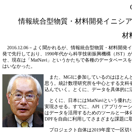
情報統合型物質・材料開発イニシ
材
2016.12.06－よく聞かれるが、情報統合型物質・材料開
発で先行しており、1990年代から科学技術振興機構（JST
せ、現在は「MatNavi」というかたちで各種のデータベー
はいなかった。
また、MGIに参加しているのはほとんど
思う。統計数理研究所を中心とする文科省
込んでいく。とくに、データを具体的に
とくに、日本にはMatNaviという優
実現させる。すでに、API（アプリケ
はデータを活用するためのツールと一体
DPFを自由に利用してさまざまな課題に
プロジェクト自体は2019年度で一区切