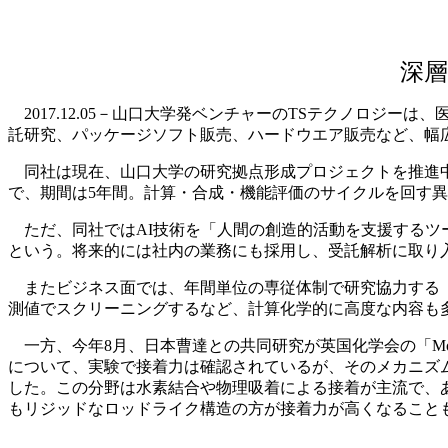
深層
2017.12.05－山口大学発ベンチャーのTSテクノロジ
託研究、パッケージソフト販売、ハードウエア販売など、幅
同社は現在、山口大学の研究拠点形成プロジェクトを推進中
で、期間は5年間。計算・合成・機能評価のサイクルを回す
ただ、同社ではAI技術を「人間の創造的活動を支援するツ
という。将来的には社内の業務にも採用し、受託解析に取り
またビジネス面では、年間単位の専従体制で研究協力する「
測値でスクリーニングするなど、計算化学的に高度な内容も
一方、今年8月、日本曹達との共同研究が英国化学会の「Molecula
について、実験で接着力は確認されているが、そのメカニズム
した。この分野は水素結合や物理吸着による接着が主流で、
もリジッドなロッドライク構造の方が接着力が高くなること