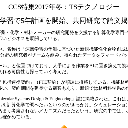
CCS特集2017年冬：TSテクノロジー
学習で5年計画を開始、共同研究で論文
ーは、医薬・化学・材料メーカーの研究開発を支援する計算化学専
広いビジネスを展開している。
。名称は「深層学習の予測に基づいた新規機能性化合物創成
異分野の研究者がチームを組み、得られたデータをフィードバ
ール」と位置づけており、人手による作業をAIに置き換えて効
入れる可能性も探っていく考えだ。
包括連携契約」（FTE契約）が順調に推移している。機能材
多い。契約期間を延長する顧客もあり、新規では材料科学系の
r Systems Design & Engineering」誌に掲載
を計算化学で調べたいというのがきっかけ。シミュレーション
あまり考慮されないメカニズムだったという。研究の中では、
も確かめている。