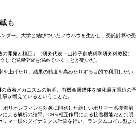
掲載も
門ベンダー。大学と結びついたノウハウを生かし、受託計算や受
法の開発と検証」（研究代表・山鈴子創成科学研究科教授）
ックして深層学習を深めていくことが狙いだ。
率を上げたり、結果の精度を高めたりする目的で利用したい
料の蒸着メカニズムの解明、有機金属錯体を酸化還元電位の予
仕事が増えているということだ。
された。これは、ポリオレフィンを対象に開発した新しいポリマー系接着剤
による解析の結果、CH/π相互作用による接着機能だと判明
ポリマー鎖のダイナミクス計算を行い、ランダムコイル型より