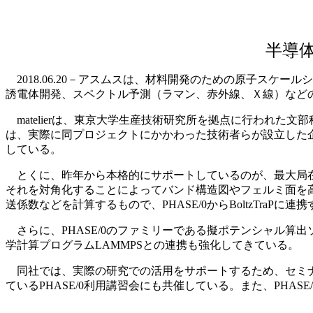
半導
2018.06.20－アスムスは、材料開発のための原子スケー
誘電体開発、スペクトル予測（ラマン、赤外線、Ｘ線）など
matelierは、東京大学生産技術研究所を拠点に行われた
は、実際に同プロジェクトにかかわった技術者らが設立した
している。
とくに、昨年から本格的にサポートしているのが、最大局在ワニ
それを対角化することによってバンド構造図やフェルミ面を高速
送係数などを計算するもので、PHASE/0からBoltzTraP
さらに、PHASE/0のファミリーである擬ポテンシャル算出ソ
学計算プログラムLAMMPSとの連携も強化してきている。
同社では、実際の研究での活用をサポートするため、セミナ
ているPHASE/0利用講習会にも共催している。また、PH