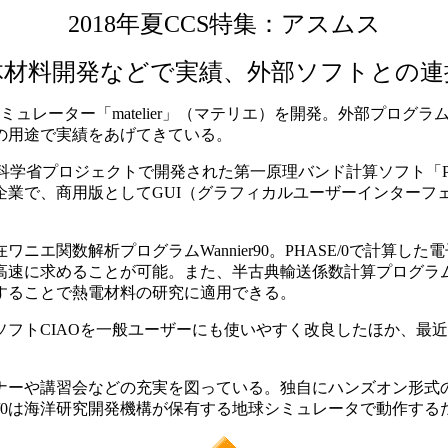
2018年夏CCS特集：アスムス
体材料開発などで実績、外部ソフトとの連
ルシミュレーター「matelier」（マテリエ）を開発。外部プ
の用途で実績をあげてきている。
文部科学省プロジェクトで開発された第一原理バンド計算ソフト「P
企業で、商用版としてGUI（グラフィカルユーザーインターフ
エ関数解析プログラムWannier90。PHASE/0で計算し
に求めることが可能。また、半古典輸送係数計算プログラムBo
に連携することで熱電材料の研究に適用できる。
フトCIAOを一般ユーザーにも使いやすく改良したほか、最近では第
ーや講習会などの充実を図っている。独自にハンズオン形式
ASE/0は海洋研究開発機構が保有する地球シミュレータで動作