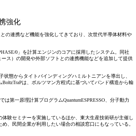
携強化
ログラムとの連携など機能を強化してきており、次世代半導体材料や
HASE/0」を計算エンジンのコアに採用したシステム。同社
ェース）の開発や外部ソフトとの連携機能などを追加して提供
た電子状態からタイトバインディングハミルトニアンを導出し、
ltzTraPは、ボルツマン方程式に基づいてバンド構造から輸
一原理計算プログラムQuantumESPRESSO、分子動力
の体験セミナーを実施しているほか、東大生産技術研が主催し
するため、民間企業が利用したい場合の相談窓口にもなっている。