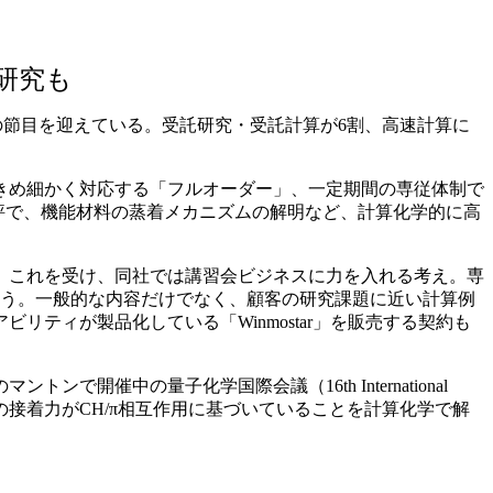
研究も
目の節目を迎えている。受託研究・受託計算が6割、高速計算に
きめ細かく対応する「フルオーダー」、一定期間の専従体制で
評で、機能材料の蒸着メカニズムの解明など、計算化学的に高
。これを受け、同社では講習会ビジネスに力を入れる考え。専
行う。一般的な内容だけでなく、顧客の研究課題に近い計算例
ティが製品化している「Winmostar」を販売する契約も
中の量子化学国際会議（16th International
象に、その接着力がCH/π相互作用に基づいていることを計算化学で解