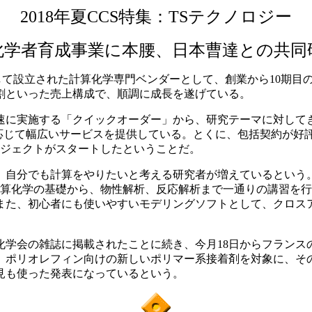
2018年夏CCS特集：TSテクノロジー
化学者育成事業に本腰、日本曹達との共同
ャーとして設立された計算化学専門ベンダーとして、創業から10期
割といった売上構成で、順調に成長を遂げている。
に実施する「クイックオーダー」から、研究テーマに対して
に応じて幅広いサービスを提供している。とくに、包括契約が好
ロジェクトがスタートしたということだ。
自分でも計算をやりたいと考える研究者が増えているという
計算化学の基礎から、物性解析、反応解析まで一通りの講習を
、初心者にも使いやすいモデリングソフトとして、クロスアビリ
誌に掲載されたことに続き、今月18日からフランスのマントンで開催
ター発表を行っている。ポリオレフィン向けの新しいポリマー系接着剤を対
見も使った発表になっているという。