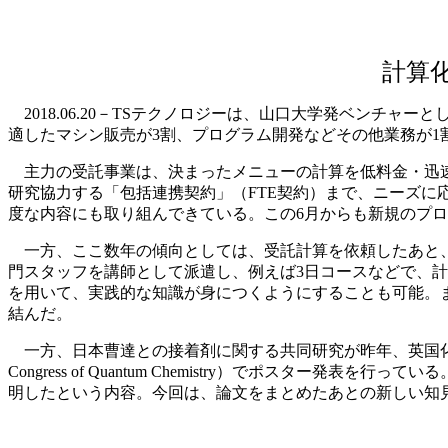
計算
2018.06.20－TSテクノロジーは、山口大学発ベンチ
適したマシン販売が3割、プログラム開発などその他業務が1
主力の受託事業は、決まったメニューの計算を低料金・迅速
研究協力する「包括連携契約」（FTE契約）まで、ニーズ
度な内容にも取り組んできている。この6月からも新規のプ
一方、ここ数年の傾向としては、受託計算を依頼したあと、
門スタッフを講師として派遣し、例えば3日コースなどで、
を用いて、実践的な知識が身につくようにすることも可能。また
結んだ。
一方、日本曹達との接着剤に関する共同研究が昨年、英国化学会の雑
Congress of Quantum Chemistry）でポス
明したという内容。今回は、論文をまとめたあとの新しい知