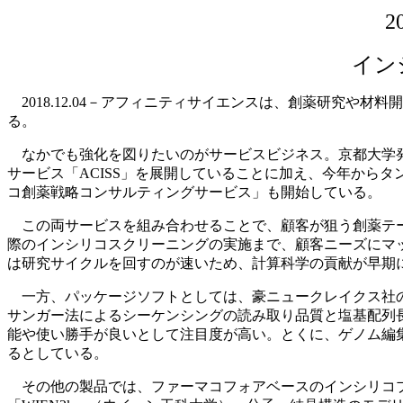
イン
2018.12.04－アフィニティサイエンスは、創薬研究や
る。
なかでも強化を図りたいのがサービスビジネス。京都大学発
サービス「ACISS」を展開していることに加え、今年から
コ創薬戦略コンサルティングサービス」も開始している。
この両サービスを組み合わせることで、顧客が狙う創薬テー
際のインシリコスクリーニングの実施まで、顧客ニーズにマ
は研究サイクルを回すのが速いため、計算科学の貢献が早期
一方、パッケージソフトとしては、豪ニュークレイクス社のD
サンガー法によるシーケンシングの読み取り品質と塩基配列
能や使い勝手が良いとして注目度が高い。とくに、ゲノム編
るとしている。
その他の製品では、ファーマコフォアベースのインシリコプラッ