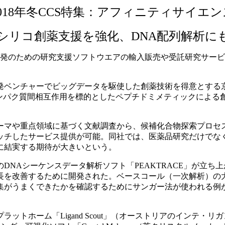
2018年冬CCS特集：アフィニティサイエン
シリコ創薬支援を強化、DNA配列解析に
材料開発のための研究支援ソフトウエアの輸入販売や受託研究サ
ベンチャーでビッグデータを駆使した創薬技術を得意とする
タンパク質間相互作用を標的としたペプチドミメティックによ
マや重点領域に基づく文献調査から、候補化合物探索プロセ
ッチしたサービス提供が可能。同社では、医薬品研究だけでな
に結実する期待が大きいという。
NAシーケンスデータ解析ソフト「PEAKTRACE」が立ち
長を改善するために開発された。ベースコール（一次解析）の
集がうまくできたかを確認するためにサンガー法が使われる例
トホーム「Ligand Scout」（オーストリアのインテ・