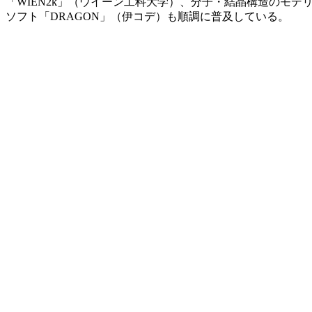
「WIEN2k」（ウイーン工科大学）、分子・結晶構造のモデリ
ソフト「DRAGON」（伊コデ）も順調に普及している。