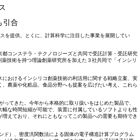
ス
も引合
ービスを提供。とくに、計算科学に注目した事業を展開してい
京都コンステラ・テクノロジーズと共同で受託計算・受託研究
る創薬技術を持つ理論創薬研究所を加えた３社共同で「インシリ
スにおけるインシリコ創薬技術の利活用に関する戦略立案、実
く、農薬や化粧品、食品分野へも提案を広げたい考え。これら
上がってきた。今年から本格的に取り扱いをはじめた製品で、
大幅な時間短縮が可能で、装置に付属しているソフトよりも性
が増えており、それにともなってこの製品への需要も期待でき
リガンド）、密度汎関数法による固体の電子構造計算プログラム