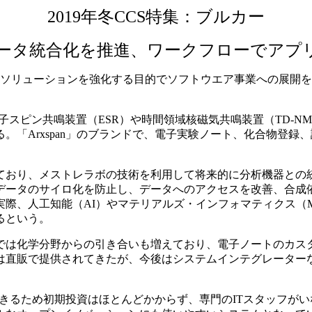
2019年冬CCS特集：ブルカー
ータ統合化を推進、ワークフローでアプ
析ラボソリューションを強化する目的でソフトウエア事業への展
ピン共鳴装置（ESR）や時間領域核磁気共鳴装置（TD-NMR
。「Arxspan」のブランドで、電子実験ノート、化合物登
おり、メストレラボの技術を利用して将来的に分析機器との
データのサイロ化を防止し、データへのアクセスを改善、合成
際、人工知能（AI）やマテリアルズ・インフォマティクス（
るという。
は化学分野からの引き合いも増えており、電子ノートのカス
は直販で提供されてきたが、今後はシステムインテグレーター
用できるため初期投資はほとんどかからず、専門のITスタッフ