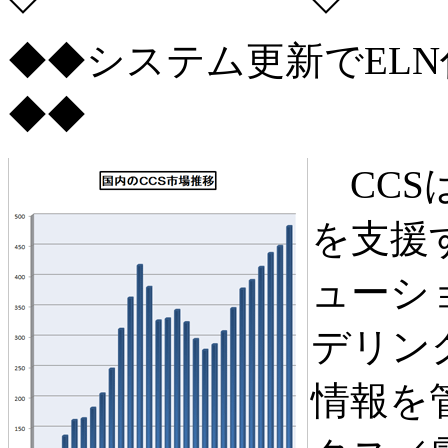
◆◆システム更新でEL
◆◆
CCS
を支援
ューシ
デリン
情報を