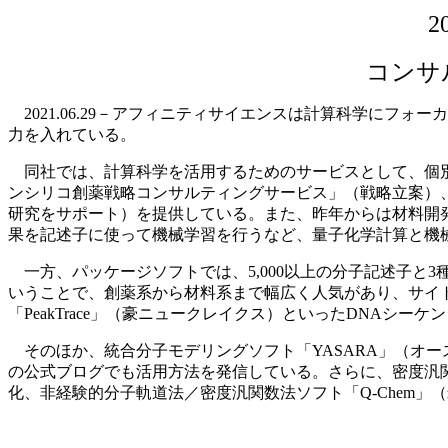
コンサ
2021.06.29－アフィニティサイエンスは計算科学にフ
力を入れている。
同社では、計算科学を活用するためのサービスとして、個別
ンシリコ創薬戦略コンサルティングサービス」（戦略立案）、
研究をサポート）を提供している。また、昨年からは材料開
果を記述子に使って機械学習を行うなど、量子化学計算と機
一方、パッケージソフトでは、5,000以上の分子記述子と3
いうことで、創薬系から材料系まで幅広く人気があり、サイトラ
「PeakTrace」（豪ニュークレイクス）といったDNAシ
そのほか、統合分子モデリングソフト「YASARA」（オ
の公式ブログでも活用方法を発信している。さらに、密度汎関
化、非経験的分子軌道法／密度汎関数法ソフト「Q-Chem