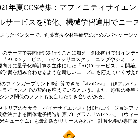
2021年夏CCS特集：アフィニティサイエン
ルサービスを強化、機械学習適用でニー
ォーカスしたベンダーで、創薬支援や材料研究のためのパッケー
のテーマで共同研究を行うことに加え、創薬向けではインテー
「ACISSサービス」（インシリコスクリーニングやシミュ
発向けに量子化学計算を主体にした「AQCCサービス」も開始
械学習を組み合わせるような新しいニーズにも応えていく考え
種のフィンガープリントを計算できる「alvaDesc」（伊ア
イセンスでの契約も増えているという。また、顧客の要望で取り扱
ーケンシング関係のソフトも安定した引き合いがある。
ーストリアのヤサラ・バイオサイエンス）は6月にバージョンア
数法による固体電子構造計算プログラム「WIEN2k」（ウィ
」（米キューケム）も最新版がリリースされた。計算化学の専門