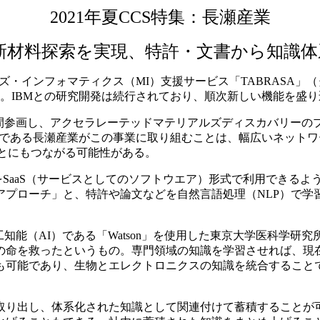
2021年夏CCS特集：長瀬産業
で新材料探索を実現、特許・文書から知識体
リアルズ・インフォマティクス（MI）支援サービス「TABRASA
中。IBMとの研究開発は続行されており、順次新しい機能を盛
2年間参画し、アクセラレーテッドマテリアルズディスカバリー
社である長瀬産業がこの事業に取り組むことは、幅広いネット
とにもつながる可能性がある。
をSaaS（サービスとしてのソフトウエア）形式で利用できるよ
アプローチ」と、特許や論文などを自然言語処理（NLP）で学
（AI）である「Watson」を使用した東京大学医科学研究所の
の命を救ったというもの。専門領域の知識を学習させれば、現在
も可能であり、生物とエレクトロニクスの知識を統合すること
り出し、体系化された知識として関連付けて蓄積することが