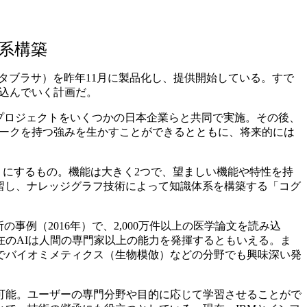
系構築
」（タブラサ）を昨年11月に製品化し、提供開始している。すで
り込んでいく計画だ。
のプロジェクトをいくつかの日本企業らと共同で実施。その後、
ワークを持つ強みを生かすことができるとともに、将来的には
うにするもの。機能は大きく2つで、望ましい機能や特性を持
習し、ナレッジグラフ技術によって知識体系を構築する「コグ
事例（2016年）で、2,000万件以上の医学論文を読み込
のAIは人間の専門家以上の能力を発揮するともいえる。ま
でバイオミメティクス（生物模倣）などの分野でも興味深い発
可能。ユーザーの専門分野や目的に応じて学習させることがで