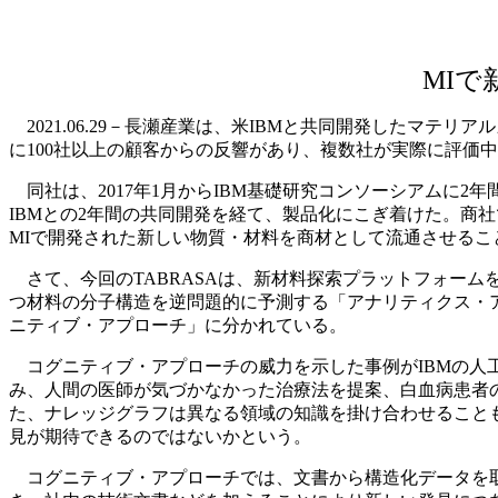
MI
2021.06.29－長瀬産業は、米IBMと共同開発したマテ
に100社以上の顧客からの反響があり、複数社が実際に評価
同社は、2017年1月からIBM基礎研究コンソーシアムに
IBMとの2年間の共同開発を経て、製品化にこぎ着けた。商
MIで開発された新しい物質・材料を商材として流通させるこ
さて、今回のTABRASAは、新材料探索プラットフォーム
つ材料の分子構造を逆問題的に予測する「アナリティクス・
ニティブ・アプローチ」に分かれている。
コグニティブ・アプローチの威力を示した事例がIBMの人工知能
み、人間の医師が気づかなかった治療法を提案、白血病患者
た、ナレッジグラフは異なる領域の知識を掛け合わせること
見が期待できるのではないかという。
コグニティブ・アプローチでは、文書から構造化データを取