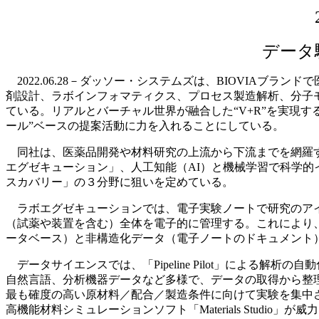
データ
2022.06.28－ダッソー・システムズは、BIOVIA
剤設計、ラボインフォマティクス、プロセス製造解析、分子
ている。リアルとバーチャル世界が融合した“V+R”を実現
ール”ベースの提案活動に力を入れることにしている。
同社は、医薬品開発や材料研究の上流から下流までを網羅す
エグゼキューション」、人工知能（AI）と機械学習で科学
スカバリー」の３分野に狙いを定めている。
ラボエグゼキューションでは、電子実験ノートで研究のアイ
（試薬や装置を含む）全体を電子的に管理する。これにより
ータベース）と非構造化データ（電子ノートのドキュメント
データサイエンスでは、「Pipeline Pilot」による
自然言語、分析機器データなど多様で、データの取得から整
最も確度の高い原材料／配合／製造条件に向けて実験を集中
高機能材料シミュレーションソフト「Materials Studio」が