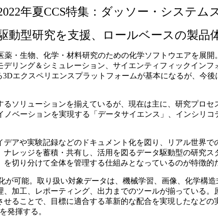
2022年夏CCS特集：ダッソー・システム
駆動型研究を支援、ロールベースの製品
ブランドで医薬・生物、化学・材料研究のための化学ソフトウエアを
モデリング＆シミュレーション、サイエンティフィックインフ
する3Dエクスペリエンスプラットフォームが基本になるが、今
るソリューションを揃えているが、現在は主に、研究プロセ
的イノベーションを実現する「データサイエンス」、インシリコ
デアや実験記録などのドキュメント化を図り、リアル世界で
、ナレッジを蓄積・共有し、活用を図るデータ駆動型の研究ス
）を切り分けて全体を管理する仕組みとなっているのが特徴的
解析の自動化が可能。取り扱い対象データは、機械学習、画像、化
理、加工、レポーティング、出力までのツールが揃っている。
させることで、目標に適合する革新的な配合を実現したなどの
威力を発揮する。