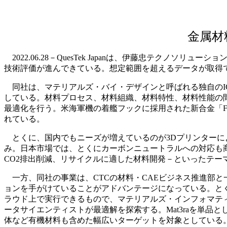
金属材
2022.06.28－QuesTek Japanは、伊藤忠テク
技術評価が進んできている。想定範囲を超えるデータが取得
同社は、マテリアルズ・バイ・デザインと呼ばれる独自のI
している。材料プロセス、材料組織、材料特性、材料性能の
最適化を行う。米海軍機の着艦フックに採用された新合金「Fer
れている。
とくに、国内でもニーズが増えているのが3Dプリンターに
み。日本市場では、とくにカーボンニュートラルへの対応も
CO2排出削減、リサイクルに適した材料開発－といったテーマ
一方、同社の事業は、CTCの材料・CAEビジネス推進部
ョンを手がけていることがアドバンテージになっている。とくに、
ラウド上で実行できるもので、マテリアルズ・インフォマティ
ータサイエンティストが最適解を探索する。Mat3raを単
体など有機材料も含めた幅広いターゲットを対象としている