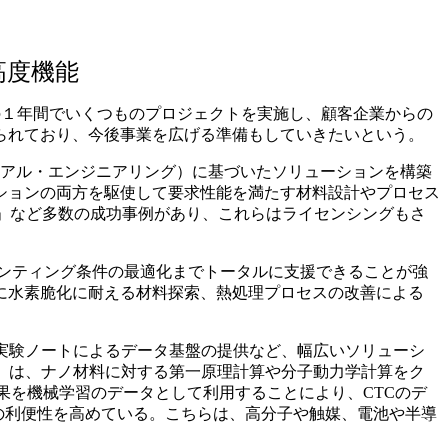
高度機能
進出。この１年間でいくつものプロジェクトを実施し、顧客企業からの
られており、今後事業を広げる準備もしていきたいという。
リアル・エンジニアリング）に基づいたソリューションを構築
ションの両方を駆使して要求性能を満たす材料設計やプロセス
-7X」など多数の成功事例があり、これらはライセンシングもさ
ンティング条件の最適化までトータルに支援できることが強
に水素脆化に耐える材料探索、熱処理プロセスの改善による
実験ノートによるデータ基盤の提供など、幅広いソリューシ
.io）は、ナノ材料に対する第一原理計算や分子動力学計算をク
果を機械学習のデータとして利用することにより、CTCのデ
ーの利便性を高めている。こちらは、高分子や触媒、電池や半導