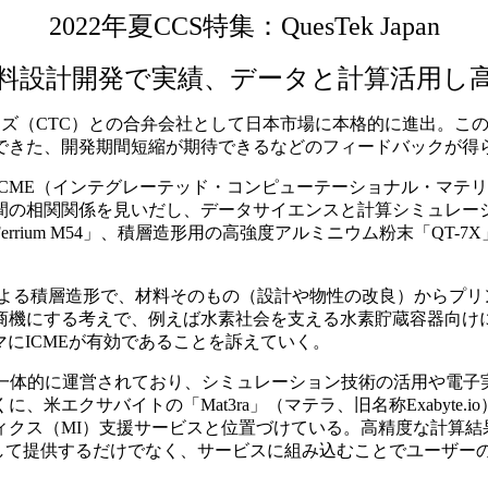
2022年夏CCS特集：QuesTek Japan
料設計開発で実績、データと計算活用し
ノソリューションズ（CTC）との合弁会社として日本市場に本格的に
できた、開発期間短縮が期待できるなどのフィードバックが得
CME（インテグレーテッド・コンピューテーショナル・マテ
間の相関関係を見いだし、データサイエンスと計算シミュレー
rium M54」、積層造形用の高強度アルミニウム粉末「QT
よる積層造形で、材料そのもの（設計や物性の改良）からプリ
商機にする考えで、例えば水素社会を支える水素貯蔵容器向け
にICMEが有効であることを訴えていく。
と一体的に運営されており、シミュレーション技術の活用や電子
米エクサバイトの「Mat3ra」（マテラ、旧名称Exabyte
クス（MI）支援サービスと位置づけている。高精度な計算結
品として提供するだけでなく、サービスに組み込むことでユーザ
。