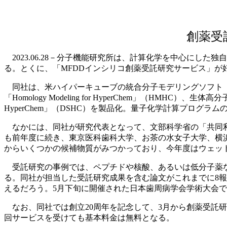
創薬受
2023.06.28－分子機能研究所は、計算化学を中心にし
る。とくに、「MFDDインシリコ創薬受託研究サービス」が
同社は、米ハイパーキューブの統合分子モデリングソフト「H
「Homology Modeling for HyperChem」（HM
HyperChem」（DSHC）を製品化。量子化学計算プログラ
なかには、同社が研究代表となって、文部科学省の「共同利
も前年度に続き、東京医科歯科大学、お茶の水女子大学、横
からいくつかの候補物質がみつかっており、今年度はウェッ
受託研究の事例では、ペプチドや核酸、あるいは低分子薬な
る。同社が担当した受託研究成果を含む論文がこれまでに8
えるだろう。5月下旬に開催された日本歯周病学会学術大会で
なお、同社では創立20周年を記念して、3月から創薬受託
回サービスを受けても基本料金は無料となる。