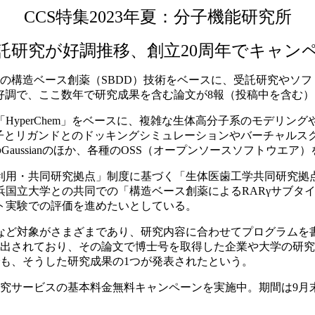
CCS特集2023年夏：分子機能研究所
託研究が好調推移、創立20周年でキャン
た独自の構造ベース創薬（SBDD）技術をベースに、受託研究やソ
好調で、ここ数年で研究成果を含む論文が8報（投稿中を含む
yperChem」をベースに、複雑な生体高分子系のモデリン
HC）、生体高分子とリガンドとのドッキングシミュレーションやバーチャルスクリ
ムのGaussianのほか、各種のOSS（オープンソースソフトウ
用・共同研究拠点」制度に基づく「生体医歯工学共同研究拠点共
浜国立大学との共同での「構造ベース創薬によるRARγサブタ
ト実験での評価を進めたいとしている。
ど対象がさまざまであり、研究内容に合わせてプログラムを
報出されており、その論文で博士号を取得した企業や大学の研
も、そうした研究成果の1つが発表されたという。
研究サービスの基本料金無料キャンペーンを実施中。期間は9月