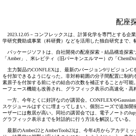
配座
2023.12.05－コンフレックスは、計算化学を専門とす
学研究費助成事業（科研費）などを活用した独自研究まで、
パッケージソフトは、自社開発の配座探索・結晶構造探索ソフト
「Amber」、米レビティ（旧パーキンエルマー）の「ChemDr
主力製品のCONFLEXは、最新のバージョン9リビジョン
を付加できるようになった。非対称範囲の分子間配置に制約
素原子を付加する前にその結合の次数を補正することが可能。
ーフェース機能も改善され、グラフィック表示の高速化・高精細化
一方、今年とくに好評なのが講習会。CONFLEXやGauss
スケジュールはすぐに埋まってしまい、個別ニーズで追加開催
ーザーには敷居が高い。同社の講習会では、電子ノートのJup
グラフィック表示までを対話的に行う方法を解説している。
最新のAmber22とAmberTools23は、今年4月か