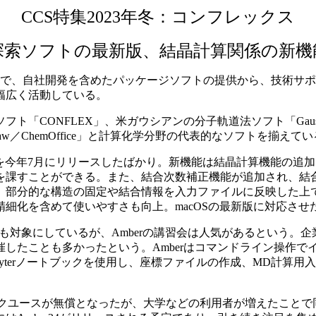
CCS特集2023年冬：コンフレックス
探索ソフトの最新版、結晶計算関係の新機
る企業で、自社開発を含めたパッケージソフトの提供から、技術
幅広く活動している。
「CONFLEX」、米ガウシアンの分子軌道法ソフト「Gaus
aw／ChemOffice」と計算化学分野の代表的なソフトを揃えて
Cを今年7月にリリースしたばかり。新機能は結晶計算機能の追
を課すことができる。また、結合次数補正機能が追加され、結
部分的な構造の固定や結合情報を入力ファイルに反映した上でGa
を含めて使いやすさも向上。macOSの最新版に対応させたほか
ianも対象にしているが、Amberの講習会は人気があるとい
したことも多かったという。Amberはコマンドライン操作で
yterノートブックを使用し、座標ファイルの作成、MD計算
らアカデミックユースが無償となったが、大学などの利用者が増えた