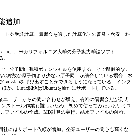
能追加
サポートや受託計算、講習会を通した計算化学の普及・啓発、科
sian」、米カリフォルニア大学の分子動力学法ソフト
いる。
加で、分子間に調和ポテンシャルを使用することで擬似的な力
合の総数が原子価より少ない原子同士が結合している場合、水
ussianを呼び出すことができるようになっている。インタ
、Linux関係はUbuntuを新たにサポートしている。
う。企業ユーザーからの問い合わせが増え、有料の講習会だが公式
インストール作業も難しいため、初めて使ってみたいというユ
用入力ファイルの作成、MD計算の実行、結果ファイルの解析、
ことで同社にはサポート依頼が増加。企業ユーザーの関心も高くな