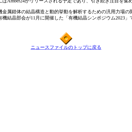
はAmber24がリリースされる予定であり、引き続き注目を集
金属錯体の結晶構造と動的挙動を解析するための汎用力場の開
会・有機結晶部会が11月に開催した「有機結晶シンポジウム202
ニュースファイルのトップに戻る