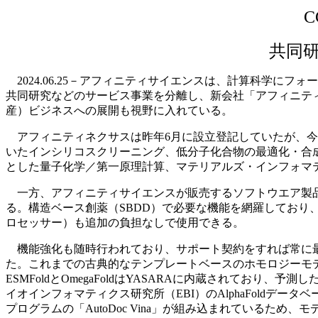
共同
2024.06.25－アフィニティサイエンスは、計算科学に
共同研究などのサービス事業を分離し、新会社「アフィニテ
産）ビジネスへの展開も視野に入れている。
アフィニティネクサスは昨年6月に設立登記していたが、今
いたインシリコスクリーニング、低分子化合物の最適化・合
とした量子化学／第一原理計算、マテリアルズ・インフォマ
一方、アフィニティサイエンスが販売するソフトウエア製品
る。構造ベース創薬（SBDD）で必要な機能を網羅しており
ロセッサー）も追加の負担なしで使用できる。
機能強化も随時行われており、サポート契約をすれば常に最
た。これまでの古典的なテンプレートベースのホモロジーモデリング
ESMFoldとOmegaFoldはYASARAに内蔵されており
イオインフォマティクス研究所（EBI）のAlphaFoldデ
プログラムの「AutoDoc Vina」が組み込まれているた