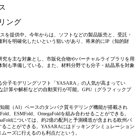
ス
リング
ービスを提供中。今年からは、ソフトなどの製品販売と、受託・
利を明確化したいという狙いがあり、将来的にIP（知的財
研究を主な対象とし、市販化合物やバーチャルライブラリを用
体制も準備している。また、材料分野でも分子・結晶系を対象
子モデリングソフト「YASARA」の人気が高まってい
雑な計算や解析などの自動実行が可能。GPU（グラフィックプ
知能（AI）ベースのタンパク質モデリング機能が搭載され
ESMFold、OmegaFoldを組み合わせることができる。
phaFoldについては、約2億の配列と予測構造が含まれる欧州バ
にすることができる。YASARAにはドッキングシミュレーション
でスムーズに行えるのも利点だという。