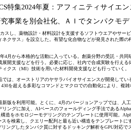
CCS特集2024年夏：アフィニティサイエン
研究事業を別会社化、ＡＩでタンパクモデ
フォーカスし、薬物設計・材料設計を支援するソフトウエアやサ
ィネクサス」を設立した。有望な化合物などが発見された際の権
年4月から本格的な活動に入っている。創薬分野の受託・共同
成展開支援などを行う。必要に応じ、社内で合成実験を行える
ティクス（MI）技術を用いた材料開発支援なども行っていく。
では、オーストリアのヤサラバイオサイエンスが開発している分
、430を超える多彩なコマンドとマクロでの自動化により、複
新版を利用可能。とくに、4月のバージョンアップでは、人工
に加え、AIベースのフォールディング手法であるAlphaFold、
、予測した構造をホモロジーモデリングのテンプレートに使用可能。Al
ータベースを検索し、クエリー配列と最も近い構造をテンプレート
め、モデリングしたタンパク質に対するドッキング解析をGPU対応