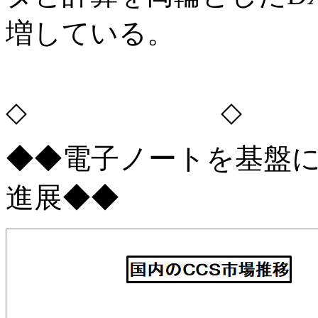
増している。
◇ ◇
◆◆電子ノートを基盤
進展◆◆