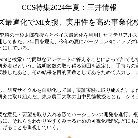
CCS特集2024年夏：三井情報
ズ最適化でMI支援、実用性を高め事業化
理学系研究科の一杉太郎教授らとベイズ最適化を利用したマテリア
開してきた。3年目を迎え、今年の夏にバージョン3にアップグ
とにしている。
seoptと検索）で簡単なアンケートに答えることによって誰で
の研究者だという。説明変数の取り得る範囲を設定し、手持ち
実験したあと、その結果を目的変数としてあらためて入力し、
、研究サイクルを自動化して回す実証実験に取り組んだ。ま
研究に取り組んだ。東京農工大学の山中晃徳教授らとも、シミ
な意見・要望を取り入れる形でバージョン3の開発を進行。複
もに、それらをわかりやすくみせるための可視化機能などにも
上げることを重視していく。