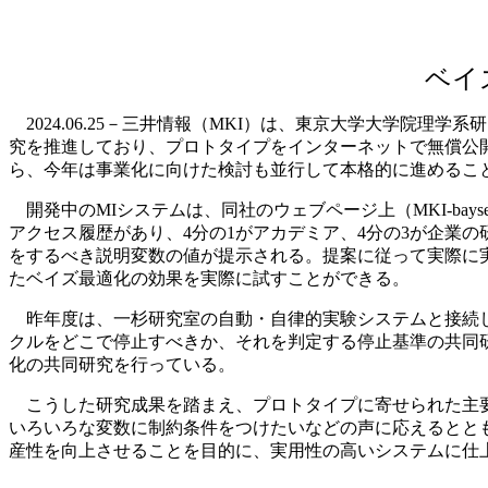
ベイ
2024.06.25－三井情報（MKI）は、東京大学大学院
究を推進しており、プロトタイプをインターネットで無償公
ら、今年は事業化に向けた検討も並行して本格的に進めるこ
開発中のMIシステムは、同社のウェブページ上（MKI-bay
アクセス履歴があり、4分の1がアカデミア、4分の3が企業
をするべき説明変数の値が提示される。提案に従って実際に
たベイズ最適化の効果を実際に試すことができる。
昨年度は、一杉研究室の自動・自律的実験システムと接続し
クルをどこで停止すべきか、それを判定する停止基準の共同
化の共同研究を行っている。
こうした研究成果を踏まえ、プロトタイプに寄せられた主要
いろいろな変数に制約条件をつけたいなどの声に応えるとと
産性を向上させることを目的に、実用性の高いシステムに仕