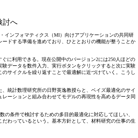
検討へ
ルズ・インフォマティクス（MI）向けアプリケーションの共同研
レードする準備を進めており、ひととおりの機能が整うことか
もすぐに利用できる。現在公開中のバージョン2には250人ほどの
の実験データを数件入力、実行ボタンをクリックすると次に実験
このサイクルを繰り返すことで最適解に近づけていく。こうし
た、統計数理研究所の日野英逸教授らと、ベイズ最適化のサイ
ュレーションと組み合わせてモデルの再現性を高めるデータ同
数の条件で検討するための多目的最適化に対応してほしい、
こだわっているという。基本方針として、材料研究の仕事の生