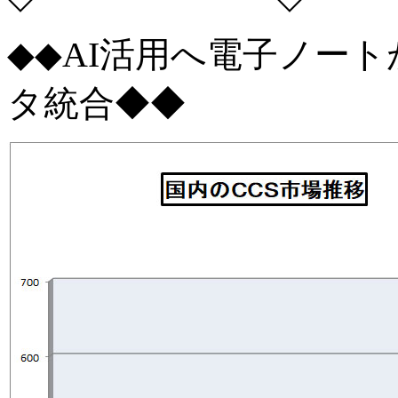
◆◆AI活用へ電子ノー
タ統合◆◆