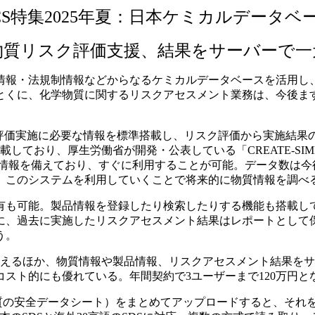
CS特集2025年夏：日本ケミカルデータベ
物質リスク評価支援、結果をサーバーで一
は、物質情報・法規制情報などからなるケミカルデータベースを活
とくに、化学物質に関するリスクアセスメント業務は、今後ま
」。リスク評価実施に必要な情報を標準搭載し、リスク評価から実
ており、厚生労働省が開発・公表している「CREATE-SIMP
質の情報を備えており、すぐに利用することが可能。データ数は
、このシステムを利用していくことで将来的に物質情報を調べ
も可能。製品情報を登録したり検索したりする機能も搭載し
に、過去に実施したリスクアセスメント結果はレポートとして
う。
えるほか、物質情報や製品情報、リスクアセスメント結果をサ
スト的にも優れている。年間契約で3ユーザーまで120万円と
質の安全データシート）をまとめてアップロードすると、それを読