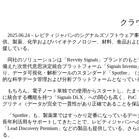
クラ
2025.06.24－レビティジャパンのシグナルズソフトウ
供。製薬、化学およびバイオテクノロジー、材料、食品およ
援している。
同社のソリューションは「Revvity Signals」ブランドのもと
備えた次世代意思決定統合プラットフォーム「Signals Inve
り、データ可視化・解析ツールのスタンダード「Spotfir
的な科学データ管理および分析プラットフォームとなってい
もちろん、電子ノート単独での使用からスタートし、たまったデ
に統合する機能を持つ「Signals DLX」への関心も高
グリティ（データが完全で一貫性があり正確であることを保
「Spotfire」も、製薬業ではすっかり定番になっている
長年利活用をサポートしてきたことで、レビティジャパンへ
「Lead Discovery Premium」などの製品も提供している
る。