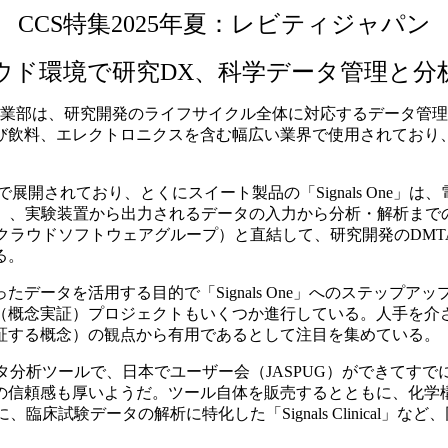
CCS特集2025年夏：レビティジャパン
ウド環境で研究DX、科学データ管理と分
ェア事業部は、研究開発のライフサイクル全体に対応するデータ
び飲料、エレクトロニクスを含む幅広い業界で使用されており
で展開されており、とくにスイート製品の「Signals One」は、電
nta」、実験装置から出力されるデータの入力から分析・解析までのワーク
e」（クラウドソフトウェアグループ）と直結して、研究開発のD
る。
ータを活用する目的で「Signals One」へのステップ
く、PoC（概念実証）プロジェクトもいくつか進行している。人手
証する概念）の観点から有用であるとして注目を集めている。
データ分析ツールで、日本でユーザー会（JASPUG）ができてす
の信頼感も厚いようだ。ツール自体を販売するとともに、化学
。さらに、臨床試験データの解析に特化した「Signals Clinical