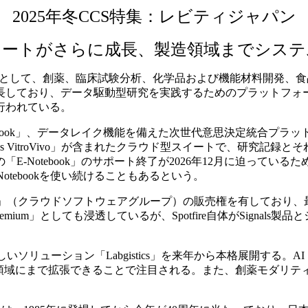
2025年冬CCS特集：レビティジャパン
ノートがさらに成長、製造領域までシステ
トウェア事業として、創薬、臨床試験分析、化学品および機能材料開
長しており、データ駆動型研究を実践するためのプラットフォ
行われている。
Notebook」、データレイク機能を備えた次世代意思決定統合プラット
ls VitroVivo」が含まれたクラウド型スイートで、研究記
-Notebook」のサポート終了が2026年12月に迫って
Notebookを使い続けることもあるという。
ire」（クラウドソフトウェアグループ）の販売権を有しており
 Premium」としても浸透しているが、Spotfire自体がSig
ソリューション「Labgistics」を来年から本格展開する
を製造領域にまで拡張できることで注目される。また、創薬モダリ