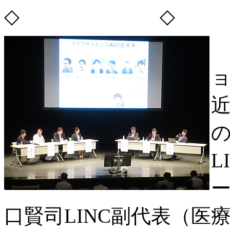
◇ ◇
近
L
口賢司LINC副代表（医